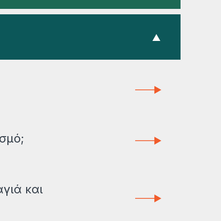
σμό;
γιά και