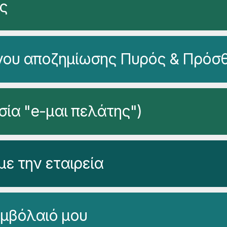
ς
νου αποζημίωσης Πυρός & Πρόσ
ία "e-μαι πελάτης")
ε την εταιρεία
υμβόλαιό μου