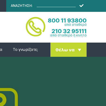
ΑΝΑΖΗΤΗΣΗ:
800 11 93800
από σταθερό
210 32 95111
από σταθερό ή κινητό
ία
Το γνωρίζατε;
Θέλω να