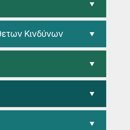
θετων Κινδύνων