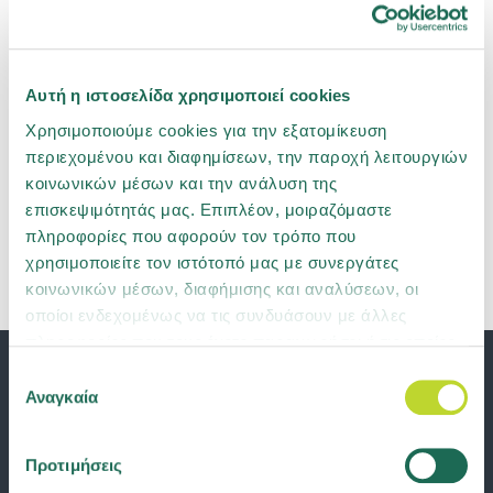
Απαλλαγή φόρου στα ασφάλιστρα υγείας
ανηλίκων, τι ισχύει;
Τι κάνω σε περίπτωση εισαγωγής σε
Αυτή η ιστοσελίδα χρησιμοποιεί cookies
νοσοκομείο;
Χρησιμοποιούμε cookies για την εξατομίκευση
περιεχομένου και διαφημίσεων, την παροχή λειτουργιών
κοινωνικών μέσων και την ανάλυση της
επισκεψιμότητάς μας. Επιπλέον, μοιραζόμαστε
πληροφορίες που αφορούν τον τρόπο που
χρησιμοποιείτε τον ιστότοπό μας με συνεργάτες
κοινωνικών μέσων, διαφήμισης και αναλύσεων, οι
οποίοι ενδεχομένως να τις συνδυάσουν με άλλες
πληροφορίες που τους έχετε παραχωρήσει ή τις οποίες
έχουν συλλέξει σε σχέση με την από μέρους σας χρήση
Επιλογή
των υπηρεσιών τους. Μάθετε περισσότερα για τα
Αναγκαία
συγκατάθεσης
cookies ή αλλάξτε τη συγκατάθεσή σας
εδώ
.
Προτιμήσεις