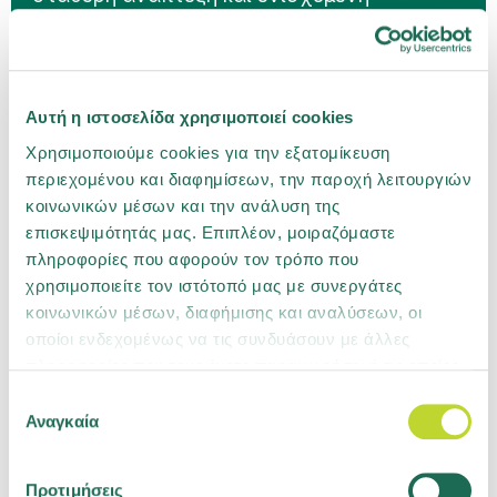
κεφαλαιακή επάρκεια
02.07.2026
Αυτή η ιστοσελίδα χρησιμοποιεί cookies
Η Groupama Ασφαλιστική ανανεώνει την
Χρησιμοποιούμε cookies για την εξατομίκευση
πιστοποίηση Ethos Platinum με ιδιαίτερα
υψηλή επίδοση
περιεχομένου και διαφημίσεων, την παροχή λειτουργιών
κοινωνικών μέσων και την ανάλυση της
επισκεψιμότητάς μας. Επιπλέον, μοιραζόμαστε
πληροφορίες που αφορούν τον τρόπο που
χρησιμοποιείτε τον ιστότοπό μας με συνεργάτες
κοινωνικών μέσων, διαφήμισης και αναλύσεων, οι
οποίοι ενδεχομένως να τις συνδυάσουν με άλλες
πληροφορίες που τους έχετε παραχωρήσει ή τις οποίες
Ανακοινώσεις
έχουν συλλέξει σε σχέση με την από μέρους σας χρήση
Επιλογή
των υπηρεσιών τους. Μάθετε περισσότερα για τα
Αναγκαία
συγκατάθεσης
cookies ή αλλάξτε τη συγκατάθεσή σας
εδώ
.
24.04.2026
Προτιμήσεις