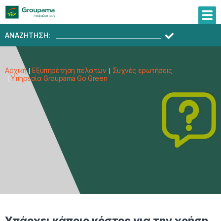
ΑΝΑΖΗΤΗΣΗ:
Αρχική
Εξυπηρέτηση πελατών
Συχνές ερωτήσεις
Υπηρεσία Groupama Go Green
Υπάρχει κάποιο κόστος για την χρήση