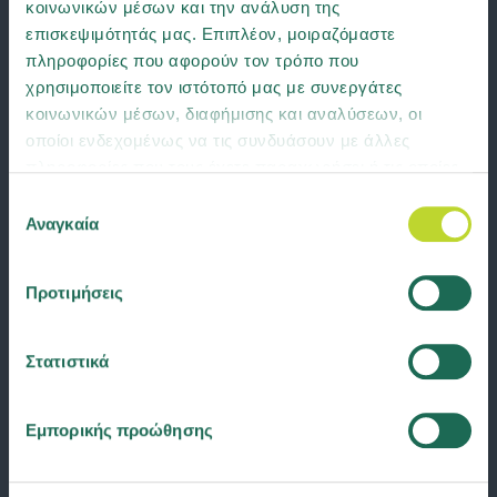
κοινωνικών μέσων και την ανάλυση της
επισκεψιμότητάς μας. Επιπλέον, μοιραζόμαστε
πληροφορίες που αφορούν τον τρόπο που
χρησιμοποιείτε τον ιστότοπό μας με συνεργάτες
κοινωνικών μέσων, διαφήμισης και αναλύσεων, οι
οποίοι ενδεχομένως να τις συνδυάσουν με άλλες
πληροφορίες που τους έχετε παραχωρήσει ή τις οποίες
έχουν συλλέξει σε σχέση με την από μέρους σας χρήση
Επιλογή
των υπηρεσιών τους. Μάθετε περισσότερα για τα
Αναγκαία
συγκατάθεσης
cookies ή αλλάξτε τη συγκατάθεσή σας
εδώ
.
Προτιμήσεις
Στατιστικά
Εμπορικής προώθησης