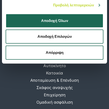
Προβολή λεπτομερειών
Κατεβάστε σήμερα την εφαρμογή Groupama Road Help και κάντε την
κλήση στην φροντίδα ατυχήματος και την οδική βοήθεια παρελθόν!
Διαθέσιμο σε:
Αποδοχή Όλων
Αποδοχή Επιλογών
ΠΡΟΓΡΑΜΜΑΤΑ
Απόρριψη
Υγεία
Αυτοκίνητο
Κατοικία
Αποταμίευση & Επένδυση
Σκάφος αναψυχής
Επιχείρηση
Ομαδική ασφάλιση