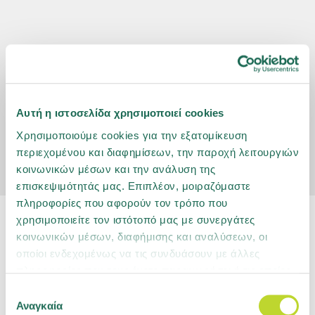
Αυτή η ιστοσελίδα χρησιμοποιεί cookies
Χρησιμοποιούμε cookies για την εξατομίκευση
περιεχομένου και διαφημίσεων, την παροχή λειτουργιών
κοινωνικών μέσων και την ανάλυση της
επισκεψιμότητάς μας. Επιπλέον, μοιραζόμαστε
πληροφορίες που αφορούν τον τρόπο που
χρησιμοποιείτε τον ιστότοπό μας με συνεργάτες
κοινωνικών μέσων, διαφήμισης και αναλύσεων, οι
οποίοι ενδεχομένως να τις συνδυάσουν με άλλες
πληροφορίες που τους έχετε παραχωρήσει ή τις οποίες
Δελτία Τύπου
έχουν συλλέξει σε σχέση με την από μέρους σας χρήση
Επιλογή
των υπηρεσιών τους. Μάθετε περισσότερα για τα
Αναγκαία
συγκατάθεσης