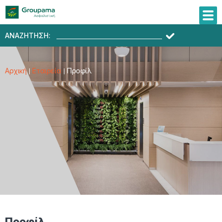
ΑΝΑΖΗΤΗΣΗ:
Αρχική
Εταιρεία
Προφίλ
Προφίλ