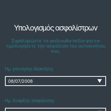
Υπολογισμός ασφαλίστρων
Συμπληρώστε τα ακόλουθα πεδία για να
τιμολογήσετε την ασφάλιση του αυτοκινήτου
σας.
Ημ. γέννησης ιδιοκτήτη
Ημ. έναρξης ασφάλισης