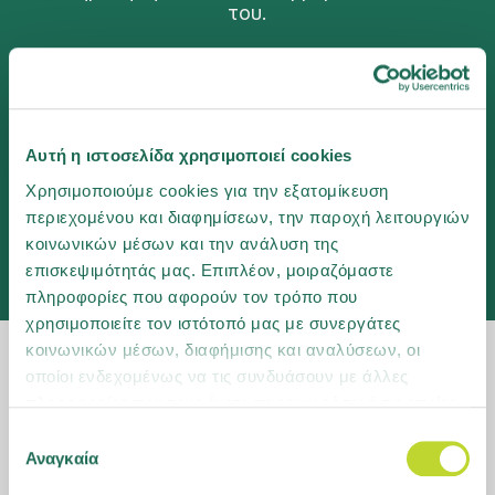
του.
Περισσότερα
Αυτή η ιστοσελίδα χρησιμοποιεί cookies
Prev
Next
Χρησιμοποιούμε cookies για την εξατομίκευση
περιεχομένου και διαφημίσεων, την παροχή λειτουργιών
κοινωνικών μέσων και την ανάλυση της
01
/
03
επισκεψιμότητάς μας. Επιπλέον, μοιραζόμαστε
πληροφορίες που αφορούν τον τρόπο που
χρησιμοποιείτε τον ιστότοπό μας με συνεργάτες
κοινωνικών μέσων, διαφήμισης και αναλύσεων, οι
οποίοι ενδεχομένως να τις συνδυάσουν με άλλες
ΤΑ ΝΕΑ ΜΑΣ
πληροφορίες που τους έχετε παραχωρήσει ή τις οποίες
Ενημερωθείτε για τις πιο πρόσφατες εξελίξεις
έχουν συλλέξει σε σχέση με την από μέρους σας χρήση
Επιλογή
στη Groupama
των υπηρεσιών τους. Μάθετε περισσότερα για τα
Αναγκαία
συγκατάθεσης
cookies ή αλλάξτε τη συγκατάθεσή σας
εδώ
.