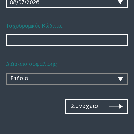
Ταχυδρομικός Κώδικας
Διάρκεια ασφάλισης
Ετήσια
Συνέχεια