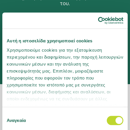
του.
Περισσότερα
Αυτή η ιστοσελίδα χρησιμοποιεί cookies
Prev
Next
Χρησιμοποιούμε cookies για την εξατομίκευση
περιεχομένου και διαφημίσεων, την παροχή λειτουργιών
κοινωνικών μέσων και την ανάλυση της
01
/
03
επισκεψιμότητάς μας. Επιπλέον, μοιραζόμαστε
πληροφορίες που αφορούν τον τρόπο που
χρησιμοποιείτε τον ιστότοπό μας με συνεργάτες
κοινωνικών μέσων, διαφήμισης και αναλύσεων, οι
οποίοι ενδεχομένως να τις συνδυάσουν με άλλες
ΤΑ ΝΕΑ ΜΑΣ
πληροφορίες που τους έχετε παραχωρήσει ή τις οποίες
Ενημερωθείτε για τις πιο πρόσφατες εξελίξεις
έχουν συλλέξει σε σχέση με την από μέρους σας χρήση
Επιλογή
στη Groupama
των υπηρεσιών τους. Μάθετε περισσότερα για τα
Αναγκαία
συγκατάθεσης
cookies ή αλλάξτε τη συγκατάθεσή σας
εδώ
.