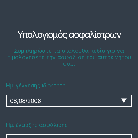
Υπολογισμός ασφαλίστρων
Συμπληρώστε τα ακόλουθα πεδία για να
τιμολογήσετε την ασφάλιση του αυτοκινήτου
σας.
Ημ. γέννησης ιδιοκτήτη
Ημ. έναρξης ασφάλισης