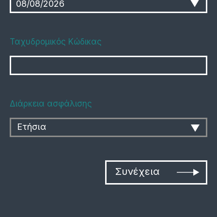
Ταχυδρομικός Κώδικας
Διάρκεια ασφάλισης
Ετήσια
Συνέχεια