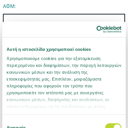
ΑΦΜ:
Αυτή η ιστοσελίδα χρησιμοποιεί cookies
Κινητό τηλέφωνο:
Χρησιμοποιούμε cookies για την εξατομίκευση
περιεχομένου και διαφημίσεων, την παροχή λειτουργιών
κοινωνικών μέσων και την ανάλυση της
επισκεψιμότητάς μας. Επιπλέον, μοιραζόμαστε
πληροφορίες που αφορούν τον τρόπο που
χρησιμοποιείτε τον ιστότοπό μας με συνεργάτες
κοινωνικών μέσων, διαφήμισης και αναλύσεων, οι
Επόμενο
οποίοι ενδεχομένως να τις συνδυάσουν με άλλες
πληροφορίες που τους έχετε παραχωρήσει ή τις οποίες
έχουν συλλέξει σε σχέση με την από μέρους σας χρήση
Επιλογή
των υπηρεσιών τους. Μάθετε περισσότερα για τα
Αναγκαία