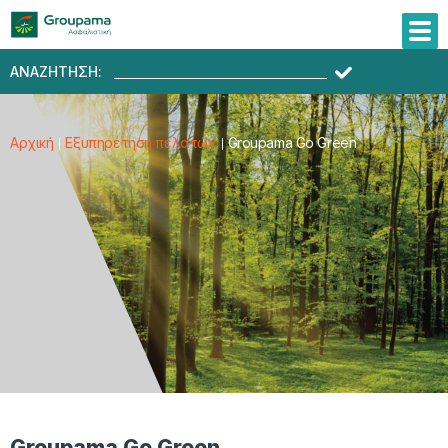
ΑΝΑΖΗΤΗΣΗ:
Αρχική
Εξυπηρέτηση πελατών
Groupama Go Green
Groupama Go Green