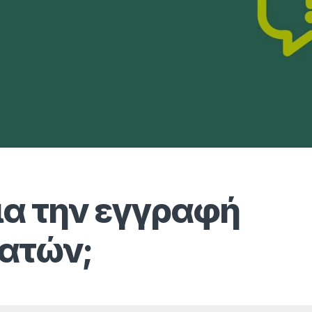
για την εγγραφή
λατών;