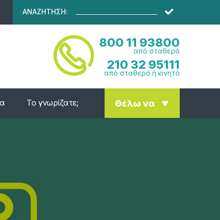
ΑΝΑΖΗΤΗΣΗ:
800 11 93800
από σταθερό
210 32 95111
από σταθερό ή κινητό
ία
Το γνωρίζατε;
Θέλω να