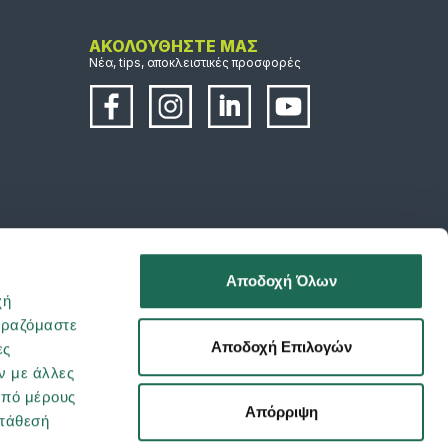
ΑΚΟΛΟΥΘΗΣΤΕ ΜΑΣ
Νέα, tips, αποκλειστικές προσφορές
Αποδοχή Όλων
χή
ιραζόμαστε
Αποδοχή Επιλογών
ες
ν με άλλες
από μέρους
Απόρριψη
ατάθεσή