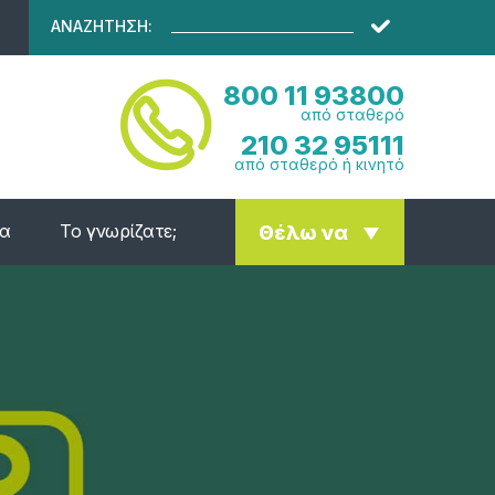
ΑΝΑΖΗΤΗΣΗ:
800 11 93800
από σταθερό
210 32 95111
από σταθερό ή κινητό
ία
Το γνωρίζατε;
Θέλω να