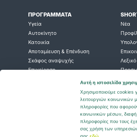
ΠΡΟΓΡΑΜΜΑΤΑ
SHOR
Υγεία
Νέα
Αυτοκίνητο
Προφί
Κατοικία
Υπολο
Αποταμίευση & Επένδυση
Επικοι
Σκάφος αναψυχής
Λεξικό
Επιχείρηση
Προσω
Ομαδική ασφάλιση
AI Inf
Αυτή η ιστοσελίδα χρησι
Sitema
Χρησιμοποιούμε cookies γ
λειτουργιών κοινωνικών μ
πληροφορίες που αφορούν
κοινωνικών μέσων, διαφήμ
πληροφορίες που τους έχε
σας χρήση των υπηρεσιών
σας
εδώ
.