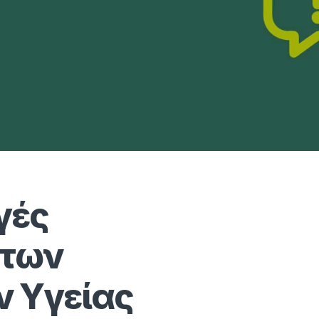
γές
 των
 Υγείας