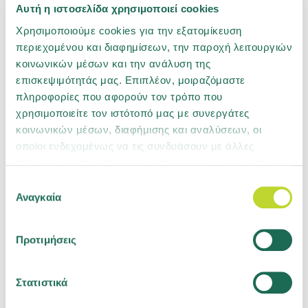
Αυτή η ιστοσελίδα χρησιμοποιεί cookies
Χρησιμοποιούμε cookies για την εξατομίκευση
περιεχομένου και διαφημίσεων, την παροχή λειτουργιών
κοινωνικών μέσων και την ανάλυση της
επισκεψιμότητάς μας. Επιπλέον, μοιραζόμαστε
πληροφορίες που αφορούν τον τρόπο που
Ανακοινώσεις
χρησιμοποιείτε τον ιστότοπό μας με συνεργάτες
κοινωνικών μέσων, διαφήμισης και αναλύσεων, οι
οποίοι ενδεχομένως να τις συνδυάσουν με άλλες
24.04.2026
πληροφορίες που τους έχετε παραχωρήσει ή τις οποίες
έχουν συλλέξει σε σχέση με την από μέρους σας χρήση
Επιλογή
Ανάπτυξη παραγωγής και βελτίωση
των υπηρεσιών τους. Μάθετε περισσότερα για τα
Αναγκαία
συγκατάθεσης
τεχνικής επίδοσης το 2025
cookies ή αλλάξτε τη συγκατάθεσή σας
εδώ
.
22.12.2023
Προτιμήσεις
Αποτελέσματα Κλήρωσης Go Green
Στατιστικά