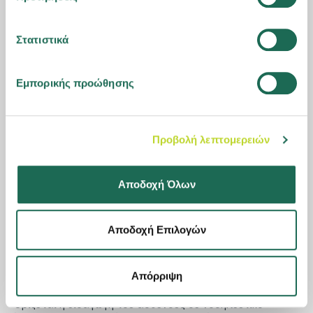
ηλικία που καθορίζεται από το αντίστοιχο συμβόλαιο.
Εάν σπουδάζουν σε ανώτατο ή ανώτερο εκπαιδευτικό
ίδρυμα, οπότε η κάλυψή τους παρατείνεται
Στατιστικά
κατ΄ανώτατο όριο μέχρι το 25ο έτος της ηλικίας τους.
Εμπορικής προώθησης
ΕΠΑΣΦΑΛΙΣΤΡΟ
Το επιπλέον ποσό με το οποίο επιβαρύνεται το
ασφάλιστρο λόγω αυξημένου κινδύνου.
Προβολή λεπτομερειών
ΕΠΕΤΕΙΟΣ
Αποδοχή Όλων
Η ημέρα κατά την οποία συμπληρώνονται ένα ή
περισσότερα χρόνια από την ημερομηνία έναρξης του
Αποδοχή Επιλογών
συμβολαίου.
ΕΣΩΤΕΡΙΚΗ ΝΟΣΗΛΕΙΑ
Απόρριψη
Ορίζεται η εισαγωγή του ασθενούς σε νοσηλευτικό