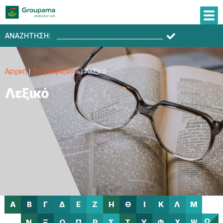
ΑΝΑΖΗΤΗΣΗ:
Αρχική
Το γνωρίζατε;
Λεξικό
Λεξικό
Α
Β
Γ
Δ
Ε
Ζ
Η
Θ
Ι
Κ
Λ
Μ
Ω
Ν
Ξ
Ο
Π
Ρ
Σ
Τ
Υ
Φ
Χ
Ψ