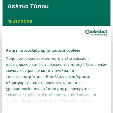
Δελτία Τύπου
15.07.2026
Η Groupama Ασφαλιστική επέστρεψε σε
θετικό προ φόρων αποτέλεσμα το 2025, με
σταθερή ανάπτυξη και ενισχυμένη
Αυτή η ιστοσελίδα χρησιμοποιεί cookies
κεφαλαιακή επάρκεια
Χρησιμοποιούμε cookies για την εξατομίκευση
02.07.2026
περιεχομένου και διαφημίσεων, την παροχή λειτουργιών
κοινωνικών μέσων και την ανάλυση της
επισκεψιμότητάς μας. Επιπλέον, μοιραζόμαστε
Η Groupama Ασφαλιστική ανανεώνει την
πληροφορίες που αφορούν τον τρόπο που
πιστοποίηση Ethos Platinum με ιδιαίτερα
υψηλή επίδοση
χρησιμοποιείτε τον ιστότοπό μας με συνεργάτες
κοινωνικών μέσων, διαφήμισης και αναλύσεων, οι
οποίοι ενδεχομένως να τις συνδυάσουν με άλλες
πληροφορίες που τους έχετε παραχωρήσει ή τις οποίες
έχουν συλλέξει σε σχέση με την από μέρους σας χρήση