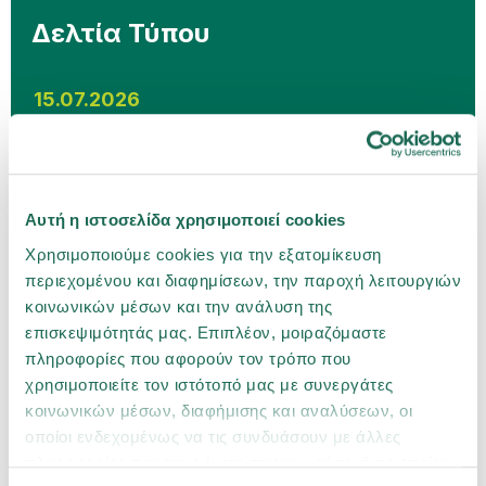
Δελτία Τύπου
15.07.2026
Η Groupama Ασφαλιστική επέστρεψε σε
θετικό προ φόρων αποτέλεσμα το 2025, με
σταθερή ανάπτυξη και ενισχυμένη
Αυτή η ιστοσελίδα χρησιμοποιεί cookies
κεφαλαιακή επάρκεια
Χρησιμοποιούμε cookies για την εξατομίκευση
02.07.2026
περιεχομένου και διαφημίσεων, την παροχή λειτουργιών
κοινωνικών μέσων και την ανάλυση της
επισκεψιμότητάς μας. Επιπλέον, μοιραζόμαστε
Η Groupama Ασφαλιστική ανανεώνει την
πληροφορίες που αφορούν τον τρόπο που
πιστοποίηση Ethos Platinum με ιδιαίτερα
χρησιμοποιείτε τον ιστότοπό μας με συνεργάτες
υψηλή επίδοση
κοινωνικών μέσων, διαφήμισης και αναλύσεων, οι
οποίοι ενδεχομένως να τις συνδυάσουν με άλλες
πληροφορίες που τους έχετε παραχωρήσει ή τις οποίες