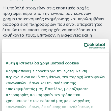
Η υποβολή στοιχείων στις εποπτικές αρχές
προχωρεί πέρα από την έννοια των κανόνων
χρηματοοικονομικής ενημέρωσης και περιλαμβάνει
διάφορα είδη πληροφοριών που είναι απαραίτητες
έτσι ώστε οι εποπτικές αρχές να εκτελέσουν τα
καθήκοντά τους. Επιπλέον, η διαφάνεια και η
δημοσιοποίηση πληροφοριών από τις επιχειρήσεις
προς το κοινό συμβάλει στην ενίσχυση των
μηχανισμών και της πειθαρχείας της αγοράς. Η
πληροφόρηση αυτή αφορά στοιχεία όπως την
οικονομική απόδοση ή ακόμα τα προφίλ κινδύνων.
Αυτή η ιστοσελίδα χρησιμοποιεί cookies
Χρησιμοποιούμε cookies για την εξατομίκευση
Για περισσότερες πληροφορίες:
περιεχομένου και διαφημίσεων, την παροχή λειτουργιών
www.bankofgreece.gr
κοινωνικών μέσων και την ανάλυση της
https://eiopa.europa.eu
επισκεψιμότητάς μας. Επιπλέον, μοιραζόμαστε
πληροφορίες που αφορούν τον τρόπο που
χρησιμοποιείτε τον ιστότοπό μας με συνεργάτες
κοινωνικών μέσων, διαφήμισης και αναλύσεων, οι