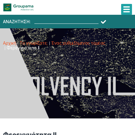
ΑΝΑΖΗΤΗΣΗ:
Αρχική
Το γνωρίζατε;
Ένας ρυθμιζόμενος τομέας
Φερεγγυότητα ΙΙ
Φερεγγυότητα ΙΙ