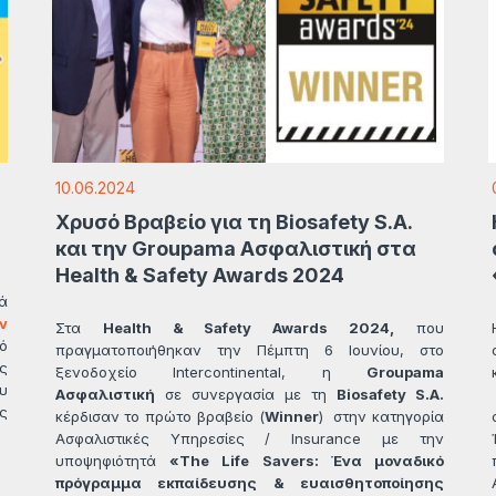
10.06.2024
Χρυσό Βραβείο για τη Biosafety S.A.
και την Groupama Ασφαλιστική στα
Health & Safety Awards 2024
ά
ν
Στα
Health
& Safety
Awards
2024,
που
ό
πραγματοποιήθηκαν την Πέμπτη 6 Ιουνίου, στο
ς
ξενοδοχείο Intercontinental, η
Groupama
υ
Ασφαλιστική
σε συνεργασία με τη
Biosafety
S
.A
.
ς
κέρδισαν το πρώτο βραβείο (
Winner
) στην κατηγορία
Ασφαλιστικές Υπηρεσίες / Insurance με την
υποψηφιότητά
«
The
Life
Savers
: Ένα μοναδικό
πρόγραμμα εκπαίδευσης & ευαισθητοποίησης