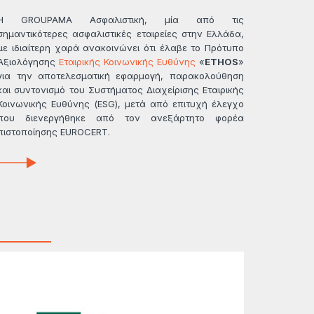
Η GROUPAMA Ασφαλιστική, μία από τις
σημαντικότερες ασφαλιστικές εταιρείες στην Ελλάδα,
με ιδιαίτερη χαρά ανακοινώνει ότι έλαβε τo Πρότυπο
Αξιολόγησης
Εταιρικής Κοινωνικής Ευθύνης
«
ETHOS
»
για την αποτελεσματική εφαρμογή, παρακολούθηση
και συντονισμό του Συστήματος Διαχείρισης Εταιρικής
Κοινωνικής Ευθύνης (ESG), μετά από επιτυχή έλεγχο
που διενεργήθηκε από τον ανεξάρτητο φορέα
πιστοποίησης EUROCERT.