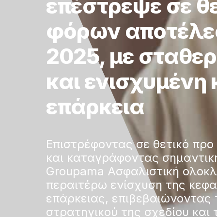
επέστρεψε σε θε
φόρων αποτέλε
2025, με σταθε
και ενισχυμένη
επάρκεια
Επιστρέφοντας σε θετικό πρ
και καταγράφοντας σημαντικ
Groupama Ασφαλιστική ολοκλ
περαιτέρω ενίσχυση της κεφα
επάρκειας, επιβεβαιώνοντας 
στρατηγικού της σχεδίου και