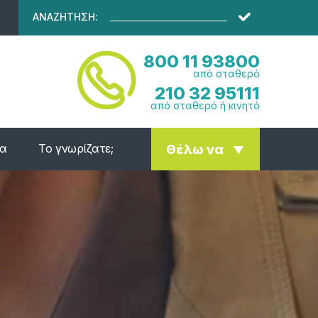
ΑΝΑΖΗΤΗΣΗ:
800 11 93800
από σταθερό
210 32 95111
από σταθερό ή κινητό
ία
Το γνωρίζατε;
Θέλω να