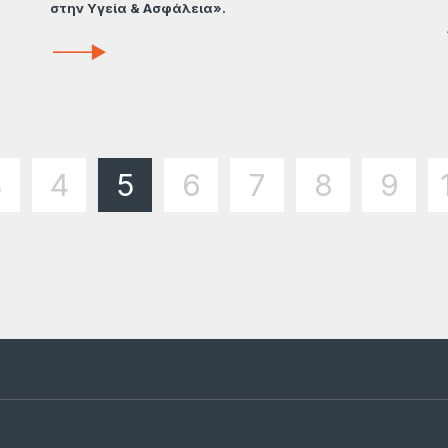
στην Υγεία & Ασφάλεια».
3
4
5
6
7
8
9