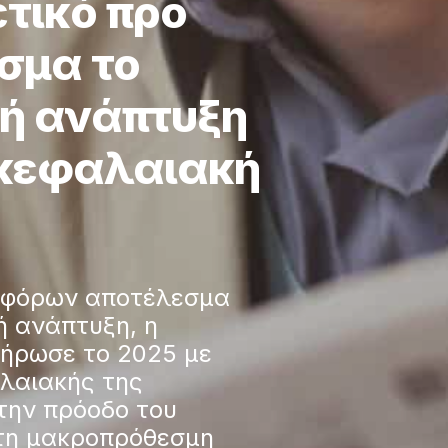
τικό προ
σμα το
ρή ανάπτυξη
 κεφαλαιακή
ο φόρων αποτέλεσμα
ή ανάπτυξη, η
ήρωσε το 2025 με
λαιακής της
την πρόοδο του
 τη μακροπρόθεσμη