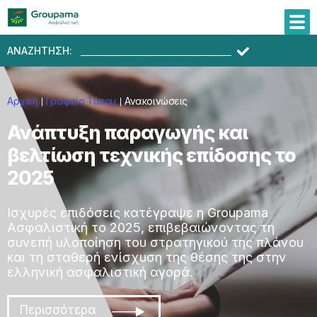
ΑΝΑΖΗΤΗΣΗ:
Αρχική
Γραφείο Τύπου
Ανακοινώσεις
Ανάπτυξη παραγωγής και
βελτίωση τεχνικής επίδοσης το
2025
Ισχυρές επιδόσεις κατέγραψε η Groupama
Ασφαλιστική το 2025, επιβεβαιώνοντας τη
συνεπή υλοποίηση του στρατηγικού της πλάνου
και τη σταθερή ενίσχυση της θέσης της στην
ελληνική ασφαλιστική αγορά.
Περισσότερα