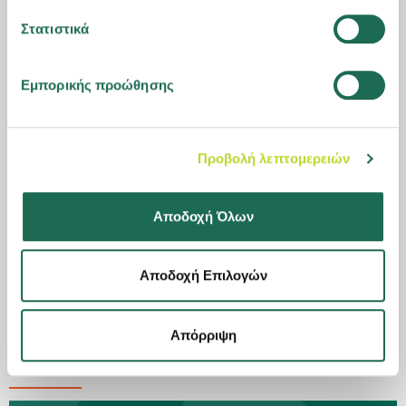
Στατιστικά
Εμπορικής προώθησης
Προβολή λεπτομερειών
12.03.2021
Αποδοχή Όλων
Όμιλος Groupama: ετήσια οικονομικά
αποτελέσματα 2020
Αποδοχή Επιλογών
Δείτε σε
infographic
, τα κυριότερα
οικονομικά αποτελέσματα
του
Ομίλου Groupama
για το 2020.
Απόρριψη