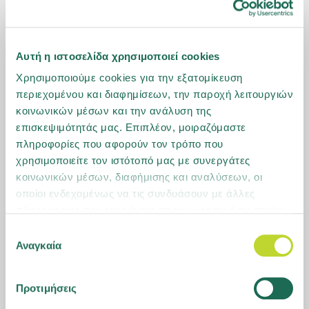
Αυτή η ιστοσελίδα χρησιμοποιεί cookies
07.06.2021
Χρησιμοποιούμε cookies για την εξατομίκευση
Ετήσια Χρηματοοικονομική Έκθεση 31 Δεκεμβρίου
περιεχομένου και διαφημίσεων, την παροχή λειτουργιών
2020
κοινωνικών μέσων και την ανάλυση της
επισκεψιμότητάς μας. Επιπλέον, μοιραζόμαστε
Δημοσίευση της Ετήσιας Χρηματοοικονομικής Έκθεσης για το έτος
πληροφορίες που αφορούν τον τρόπο που
2020, σύμφωνα με τα Διεθνή Πρότυπα Χρηματοοικονομικής
χρησιμοποιείτε τον ιστότοπό μας με συνεργάτες
Αναφοράς.
κοινωνικών μέσων, διαφήμισης και αναλύσεων, οι
οποίοι ενδεχομένως να τις συνδυάσουν με άλλες
πληροφορίες που τους έχετε παραχωρήσει ή τις οποίες
έχουν συλλέξει σε σχέση με την από μέρους σας χρήση
Επιλογή
των υπηρεσιών τους. Μάθετε περισσότερα για τα
Αναγκαία
συγκατάθεσης
cookies ή αλλάξτε τη συγκατάθεσή σας
εδώ
.
Προτιμήσεις