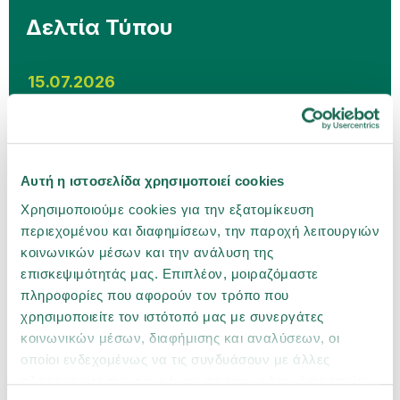
Δελτία Τύπου
15.07.2026
Η Groupama Ασφαλιστική επέστρεψε σε
θετικό προ φόρων αποτέλεσμα το 2025, με
σταθερή ανάπτυξη και ενισχυμένη
Αυτή η ιστοσελίδα χρησιμοποιεί cookies
κεφαλαιακή επάρκεια
Χρησιμοποιούμε cookies για την εξατομίκευση
02.07.2026
περιεχομένου και διαφημίσεων, την παροχή λειτουργιών
κοινωνικών μέσων και την ανάλυση της
επισκεψιμότητάς μας. Επιπλέον, μοιραζόμαστε
Η Groupama Ασφαλιστική ανανεώνει την
πληροφορίες που αφορούν τον τρόπο που
πιστοποίηση Ethos Platinum με ιδιαίτερα
χρησιμοποιείτε τον ιστότοπό μας με συνεργάτες
υψηλή επίδοση
κοινωνικών μέσων, διαφήμισης και αναλύσεων, οι
οποίοι ενδεχομένως να τις συνδυάσουν με άλλες
πληροφορίες που τους έχετε παραχωρήσει ή τις οποίες