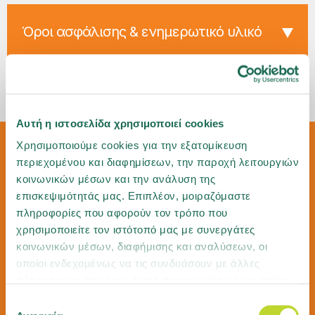
Όροι ασφάλισης & ενημερωτικό υλικό
Αυτή η ιστοσελίδα χρησιμοποιεί cookies
Χρησιμοποιούμε cookies για την εξατομίκευση
περιεχομένου και διαφημίσεων, την παροχή λειτουργιών
Αυτό το πρόγραμμα είναι
κοινωνικών μέσων και την ανάλυση της
αυτό
που χρειάζομαι για την
επισκεψιμότητάς μας. Επιπλέον, μοιραζόμαστε
πληροφορίες που αφορούν τον τρόπο που
επιχείρησή μου.
χρησιμοποιείτε τον ιστότοπό μας με συνεργάτες
κοινωνικών μέσων, διαφήμισης και αναλύσεων, οι
οποίοι ενδεχομένως να τις συνδυάσουν με άλλες
Με ενδιαφέρει
πληροφορίες που τους έχετε παραχωρήσει ή τις οποίες
έχουν συλλέξει σε σχέση με την από μέρους σας χρήση
Επιλογή
των υπηρεσιών τους. Μάθετε περισσότερα για τα