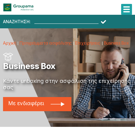
ΑΝΑΖΗΤΗΣΗ:
Αρχική
Προγράμματα ασφάλισης
Επιχειρήσεις
Business Box
Business Box
Κάντε unboxing στην ασφάλιση της επιχείρησής
σας
Με ενδιαφέρει