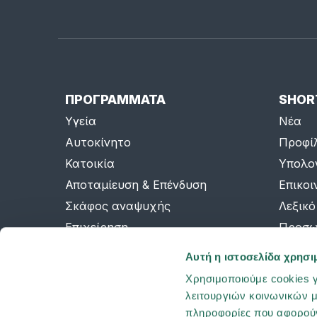
ΠΡΟΓΡΑΜΜΑΤΑ
SHOR
Υγεία
Νέα
Αυτοκίνητο
Προφί
Κατοικία
Υπολο
Αποταμίευση & Επένδυση
Επικοι
Σκάφος αναψυχής
Λεξικό
Επιχείρηση
Προσω
Ομαδική ασφάλιση
AI Inf
Αυτή η ιστοσελίδα χρησι
Sitema
Χρησιμοποιούμε cookies γ
λειτουργιών κοινωνικών μ
πληροφορίες που αφορούν