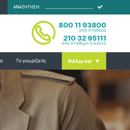
ΑΝΑΖΗΤΗΣΗ:
800 11 93800
από σταθερό
210 32 95111
από σταθερό ή κινητό
ία
Το γνωρίζατε;
Θέλω να