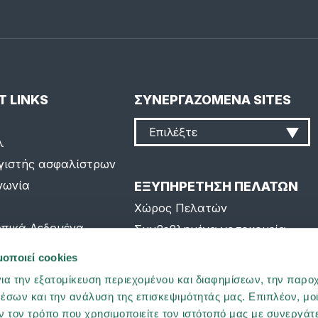
T LINKS
ΣΥΝΕΡΓΑΖΟΜΕΝΑ SITES
Επιλέξτε
λ
γιστής ασφαλίστρων
νωνία
ΕΞΥΠΗΡΕΤΗΣΗ ΠΕΛΑΤΩΝ
Χώρος Πελατών
πικά Δεδομένα
Συμβεβλημένα νοσοκομεία
o Page
Συχνές ερωτήσεις
μοποιεί cookies
p
ια την εξατομίκευση περιεχομένου και διαφημίσεων, την παρο
έσων και την ανάλυση της επισκεψιμότητάς μας. Επιπλέον, μο
 τον τρόπο που χρησιμοποιείτε τον ιστότοπό μας με συνεργάτ