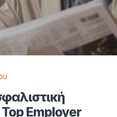
ου
σφαλιστική
 Top Employer