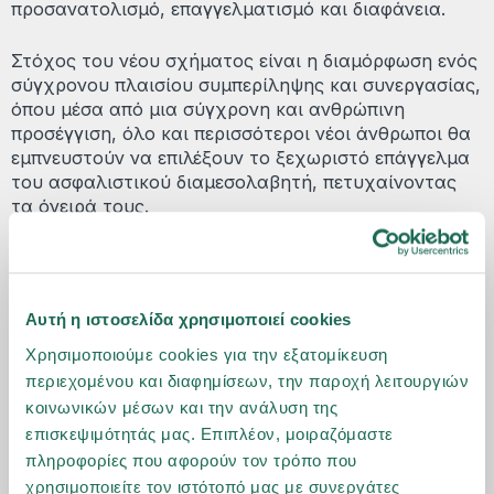
προσανατολισμό, επαγγελματισμό και διαφάνεια.
Στόχος του νέου σχήματος είναι η διαμόρφωση ενός
σύγχρονου πλαισίου συμπερίληψης και συνεργασίας,
όπου μέσα από μια σύγχρονη και ανθρώπινη
προσέγγιση, όλο και περισσότεροι νέοι άνθρωποι θα
εμπνευστούν να επιλέξουν το ξεχωριστό επάγγελμα
του ασφαλιστικού διαμεσολαβητή, πετυχαίνοντας
τα όνειρά τους.
Το νέο μοντέλο Διοίκησης Πωλήσεων της Groupama
Ασφαλιστικής αποτελεί μια «φρέσκια» προσέγγιση
στο επάγγελμα του ασφαλιστικού διαμεσολαβητή,
Αυτή η ιστοσελίδα χρησιμοποιεί cookies
που δημιουργεί έναν χώρο εξέλιξης για τους
ανθρώπους του Αποκλειστικού Δικτύου, και
Χρησιμοποιούμε cookies για την εξατομίκευση
διαμορφώνει τις προϋποθέσεις για ένα μέλλον με
περιεχομένου και διαφημίσεων, την παροχή λειτουργιών
δυναμική και προοπτική.
κοινωνικών μέσων και την ανάλυση της
επισκεψιμότητάς μας. Επιπλέον, μοιραζόμαστε
πληροφορίες που αφορούν τον τρόπο που
χρησιμοποιείτε τον ιστότοπό μας με συνεργάτες