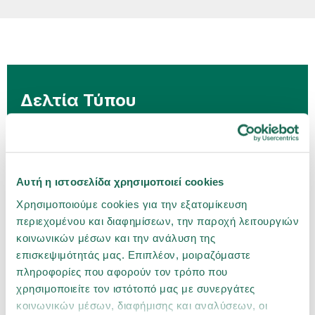
Δελτία Τύπου
15.07.2026
Η Groupama Ασφαλιστική επέστρεψε σε
Αυτή η ιστοσελίδα χρησιμοποιεί cookies
θετικό προ φόρων αποτέλεσμα το 2025, με
Χρησιμοποιούμε cookies για την εξατομίκευση
σταθερή ανάπτυξη και ενισχυμένη
περιεχομένου και διαφημίσεων, την παροχή λειτουργιών
κεφαλαιακή επάρκεια
κοινωνικών μέσων και την ανάλυση της
επισκεψιμότητάς μας. Επιπλέον, μοιραζόμαστε
02.07.2026
πληροφορίες που αφορούν τον τρόπο που
χρησιμοποιείτε τον ιστότοπό μας με συνεργάτες
Η Groupama Ασφαλιστική ανανεώνει την
κοινωνικών μέσων, διαφήμισης και αναλύσεων, οι
πιστοποίηση Ethos Platinum με ιδιαίτερα