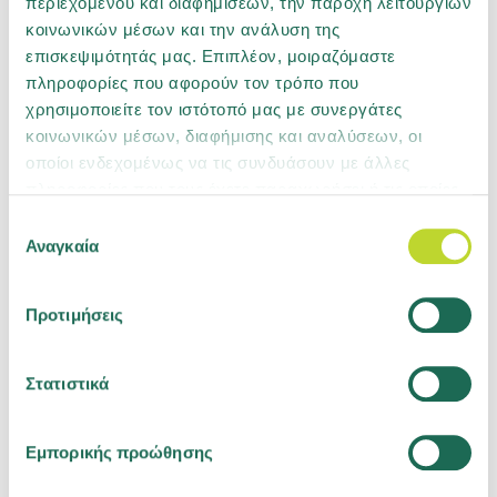
περιεχομένου και διαφημίσεων, την παροχή λειτουργιών
Ανακοινώσεις
κοινωνικών μέσων και την ανάλυση της
επισκεψιμότητάς μας. Επιπλέον, μοιραζόμαστε
πληροφορίες που αφορούν τον τρόπο που
24.04.2026
χρησιμοποιείτε τον ιστότοπό μας με συνεργάτες
κοινωνικών μέσων, διαφήμισης και αναλύσεων, οι
Ανάπτυξη παραγωγής και βελτίωση
οποίοι ενδεχομένως να τις συνδυάσουν με άλλες
τεχνικής επίδοσης το 2025
πληροφορίες που τους έχετε παραχωρήσει ή τις οποίες
έχουν συλλέξει σε σχέση με την από μέρους σας χρήση
Επιλογή
22.12.2023
των υπηρεσιών τους. Μάθετε περισσότερα για τα
Αναγκαία
συγκατάθεσης
cookies ή αλλάξτε τη συγκατάθεσή σας
εδώ
.
Αποτελέσματα Κλήρωσης Go Green
Προτιμήσεις
Στατιστικά
Εμπορικής προώθησης