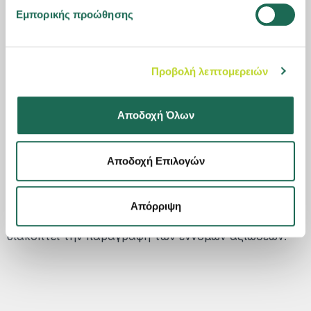
Διεύθυνση Εποπτείας Ιδιωτικής Ασφάλισης
Εμπορικής προώθησης
Ελευθερίου Βενιζέλου 21, 10250 Αθήνα
Τηλ.: 210 3205222, 210 3205223
Υπουργείο Ανάπτυξης & Επενδύσεων
Προβολή λεπτομερειών
Γενική Διεύθυνση Προστασίας Καταναλωτή
Πλατεία Κάνιγγος, 10181, Αθήνα
Tηλ.: 1520
Αποδοχή Όλων
Συνήγορος του Καταναλωτή
Λεωφ. Αλεξάνδρας 144, 11471, Αθήνα
Αποδοχή Επιλογών
Τηλ.: 210 6460862, 210 6460814, 210 6460612, 210
6460734, 210 6460458
Απόρριψη
Η ενεργοποίηση του εν λόγω μηχανισμού δεν
διακόπτει την παραγραφή των έννομων αξιώσεων.