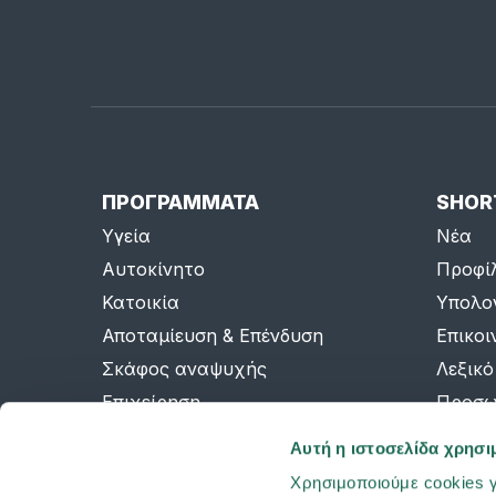
ΠΡΟΓΡΑΜΜΑΤΑ
SHOR
Υγεία
Νέα
Αυτοκίνητο
Προφί
Κατοικία
Υπολο
Αποταμίευση & Επένδυση
Επικοι
Σκάφος αναψυχής
Λεξικό
Επιχείρηση
Προσω
Ομαδική ασφάλιση
AI Inf
Αυτή η ιστοσελίδα χρησι
Sitema
Χρησιμοποιούμε cookies γ