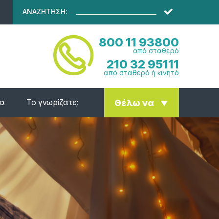
ΑΝΑΖΗΤΗΣΗ:
800 11 93800
από σταθερό
210 32 95111
από σταθερό ή κινητό
ία
Το γνωρίζατε;
Θέλω να