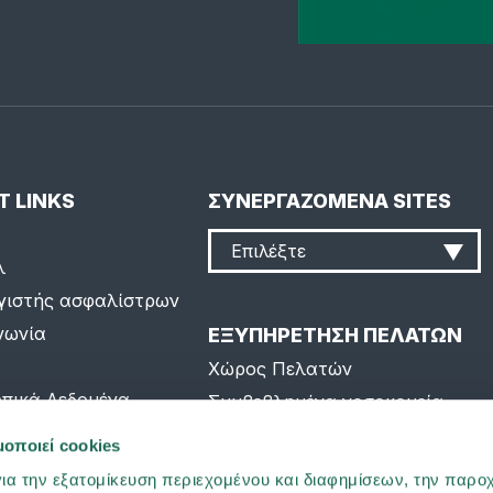
T LINKS
ΣΥΝΕΡΓΑΖΟΜΕΝΑ SITES
Επιλέξτε
λ
γιστής ασφαλίστρων
νωνία
ΕΞΥΠΗΡΕΤΗΣΗ ΠΕΛΑΤΩΝ
Χώρος Πελατών
πικά Δεδομένα
Συμβεβλημένα νοσοκομεία
o Page
Συχνές ερωτήσεις
μοποιεί cookies
p
ια την εξατομίκευση περιεχομένου και διαφημίσεων, την παρο