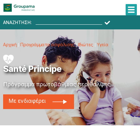
ΑΝΑΖΗΤΗΣΗ:
Αρχική
Προγράμματα ασφάλισης
Ιδιώτες
Υγεία
Santé Principe
Πρόγραμμα πρωτοβάθμιας περίθαλψης
Με ενδιαφέρει