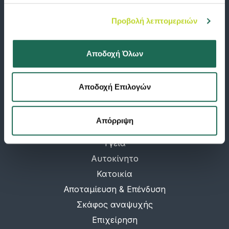
Προβολή λεπτομερειών
Κατεβάστε σήμερα την εφαρμογή Groupama Road Help και κάντε την
κλήση στην φροντίδα ατυχήματος και την οδική βοήθεια παρελθόν!
Αποδοχή Όλων
Διαθέσιμο σε:
Αποδοχή Επιλογών
Απόρριψη
ΠΡΟΓΡΑΜΜΑΤΑ
Υγεία
Αυτοκίνητο
Κατοικία
Αποταμίευση & Επένδυση
Σκάφος αναψυχής
Επιχείρηση