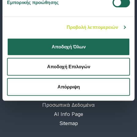
Εμπορικής προώθησης
Αποταμίευση & Επένδυση
Σκάφος αναψυχής
Επιχείρηση
Προβολή λεπτομερειών
Ομαδική ασφάλιση
Αποδοχή Όλων
SHORT LINKS
Νέα
Αποδοχή Επιλογών
Προφίλ
Υπολογιστής ασφαλίστρων
Επικοινωνία
Απόρριψη
Λεξικό
Προσωπικά Δεδομένα
AI Info Page
Sitemap