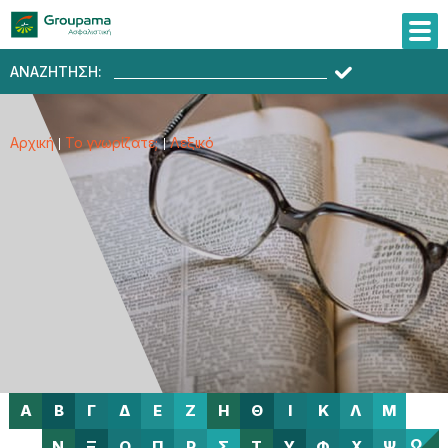
ΑΝΑΖΗΤΗΣΗ:
Αρχική
Το γνωρίζατε;
Λεξικό
Α
Β
Γ
Δ
Ε
Ζ
Η
Θ
Ι
Κ
Λ
Μ
Ω
Ν
Ξ
Ο
Π
Ρ
Σ
Τ
Υ
Φ
Χ
Ψ