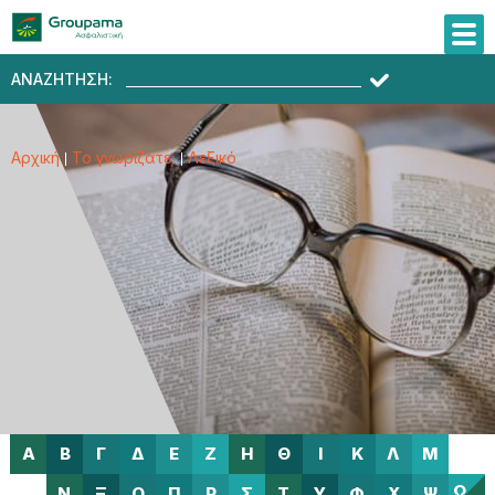
ΑΝΑΖΗΤΗΣΗ:
Αρχική
Το γνωρίζατε;
Λεξικό
Α
Β
Γ
Δ
Ε
Ζ
Η
Θ
Ι
Κ
Λ
Μ
Ω
Ν
Ξ
Ο
Π
Ρ
Σ
Τ
Υ
Φ
Χ
Ψ