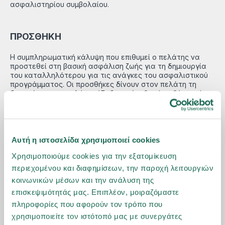
ασφαλιστηρίου συμβολαίου.
ΠΡΟΣΘΗΚΗ
Η συμπληρωματική κάλυψη που επιθυμεί ο πελάτης να
προστεθεί στη βασική ασφάλιση ζωής για τη δημιουργία
του καταλληλότερου για τις ανάγκες του ασφαλιστικού
προγράμματος. Οι προσθήκες δίνουν στον πελάτη τη
δυνατότητα να καλύψει έξοδα από πιθανή ασθένεια ή
ατύχημα.
ΠΡΟΣΚΑΙΡΗ ΑΣΦΑΛΙΣΗ
Αυτή η ιστοσελίδα χρησιμοποιεί cookies
Η ασφάλιση του κλάδου ζωής ορισμένης χρονικής
Χρησιμοποιούμε cookies για την εξατομίκευση
διάρκειας που προβλέπει την καταβολή του
περιεχομένου και διαφημίσεων, την παροχή λειτουργιών
ασφαλισμένου κεφαλαίου στους δικαιούχους σε
κοινωνικών μέσων και την ανάλυση της
περίπτωση απώλειας ζωής του ασφαλισμένου, εντός
αυτής της χρονικής διάρκειας.
επισκεψιμότητάς μας. Επιπλέον, μοιραζόμαστε
πληροφορίες που αφορούν τον τρόπο που
χρησιμοποιείτε τον ιστότοπό μας με συνεργάτες
ΠΡΟΤΑΣΗ ΑΣΦΑΛΙΣΗΣ / ΑΙΤΗΣΗ ΑΣΦΑΛΙΣΗΣ