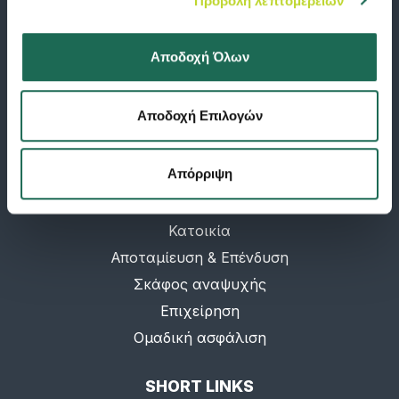
Προβολή λεπτομερειών
Διαθέσιμο σε:
Αποδοχή Όλων
Αποδοχή Επιλογών
ΠΡΟΓΡΑΜΜΑΤΑ
Απόρριψη
Υγεία
Αυτοκίνητο
Κατοικία
Αποταμίευση & Επένδυση
Σκάφος αναψυχής
Επιχείρηση
Ομαδική ασφάλιση
SHORT LINKS