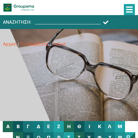
ΑΝΑΖΗΤΗΣΗ:
Αρχική
Το γνωρίζατε;
Λεξικό
Α
Β
Γ
Δ
Ε
Ζ
Η
Θ
Ι
Κ
Λ
Μ
Ω
Ν
Ξ
Ο
Π
Ρ
Σ
Τ
Υ
Φ
Χ
Ψ