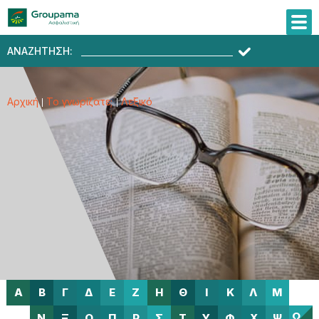
ΑΝΑΖΗΤΗΣΗ:
Αρχική
Το γνωρίζατε;
Λεξικό
Α
Β
Γ
Δ
Ε
Ζ
Η
Θ
Ι
Κ
Λ
Μ
Ω
Ν
Ξ
Ο
Π
Ρ
Σ
Τ
Υ
Φ
Χ
Ψ