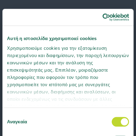
Αυτή η ιστοσελίδα χρησιμοποιεί cookies
Χρησιμοποιούμε cookies για την εξατομίκευση
περιεχομένου και διαφημίσεων, την παροχή λειτουργιών
κοινωνικών μέσων και την ανάλυση της
επισκεψιμότητάς μας. Επιπλέον, μοιραζόμαστε
πληροφορίες που αφορούν τον τρόπο που
χρησιμοποιείτε τον ιστότοπό μας με συνεργάτες
κοινωνικών μέσων, διαφήμισης και αναλύσεων, οι
οποίοι ενδεχομένως να τις συνδυάσουν με άλλες
πληροφορίες που τους έχετε παραχωρήσει ή τις οποίες
έχουν συλλέξει σε σχέση με την από μέρους σας χρήση
Επιλογή
των υπηρεσιών τους. Μάθετε περισσότερα για τα
Αναγκαία
συγκατάθεσης
cookies ή αλλάξτε τη συγκατάθεσή σας
εδώ
.
Κατεβάστε σήμερα την εφαρμογή Groupama Road Help και κάντε την
κλήση στην φροντίδα ατυχήματος και την οδική βοήθεια παρελθόν!