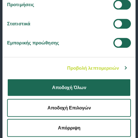
Προτιμήσεις
Διαθέσιμο σε:
Στατιστικά
Εμπορικής προώθησης
ΠΡΟΓΡΑΜΜΑΤΑ
Υγεία
Αυτοκίνητο
Προβολή λεπτομερειών
Κατοικία
Αποταμίευση & Επένδυση
Αποδοχή Όλων
Σκάφος αναψυχής
Επιχείρηση
Αποδοχή Επιλογών
Ομαδική ασφάλιση
Απόρριψη
SHORT LINKS