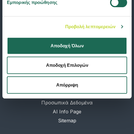
Εμπορικής προώθησης
Αποταμίευση & Επένδυση
Σκάφος αναψυχής
Επιχείρηση
Προβολή λεπτομερειών
Ομαδική ασφάλιση
Αποδοχή Όλων
SHORT LINKS
Νέα
Αποδοχή Επιλογών
Προφίλ
Υπολογιστής ασφαλίστρων
Επικοινωνία
Απόρριψη
Λεξικό
Προσωπικά Δεδομένα
AI Info Page
Sitemap