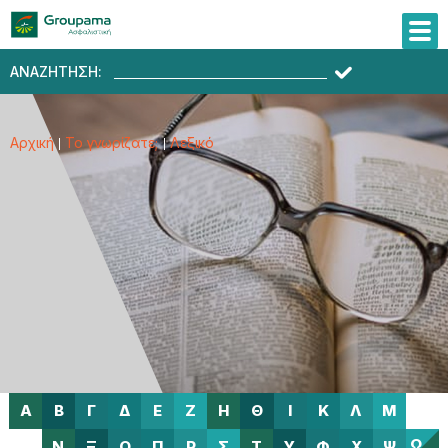
ΑΝΑΖΗΤΗΣΗ:
Αρχική
Το γνωρίζατε;
Λεξικό
Α
Β
Γ
Δ
Ε
Ζ
Η
Θ
Ι
Κ
Λ
Μ
Ω
Ν
Ξ
Ο
Π
Ρ
Σ
Τ
Υ
Φ
Χ
Ψ