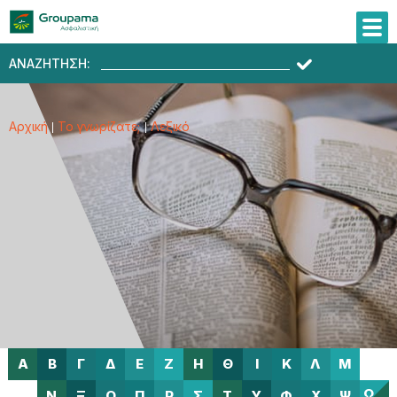
ΑΝΑΖΗΤΗΣΗ:
Αρχική
Το γνωρίζατε;
Λεξικό
Α
Β
Γ
Δ
Ε
Ζ
Η
Θ
Ι
Κ
Λ
Μ
Ω
Ν
Ξ
Ο
Π
Ρ
Σ
Τ
Υ
Φ
Χ
Ψ