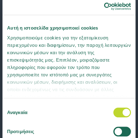
Αυτή η ιστοσελίδα χρησιμοποιεί cookies
Χρησιμοποιούμε cookies για την εξατομίκευση
περιεχομένου και διαφημίσεων, την παροχή λειτουργιών
κοινωνικών μέσων και την ανάλυση της
επισκεψιμότητάς μας. Επιπλέον, μοιραζόμαστε
πληροφορίες που αφορούν τον τρόπο που
χρησιμοποιείτε τον ιστότοπό μας με συνεργάτες
κοινωνικών μέσων, διαφήμισης και αναλύσεων, οι
οποίοι ενδεχομένως να τις συνδυάσουν με άλλες
πληροφορίες που τους έχετε παραχωρήσει ή τις οποίες
έχουν συλλέξει σε σχέση με την από μέρους σας χρήση
Επιλογή
Κατεβάστε σήμερα την εφαρμογή Groupama Road Help και κάντε την
των υπηρεσιών τους. Μάθετε περισσότερα για τα
Αναγκαία
συγκατάθεσης
κλήση στην φροντίδα ατυχήματος και την οδική βοήθεια παρελθόν!
cookies ή αλλάξτε τη συγκατάθεσή σας
εδώ
.
Διαθέσιμο σε:
Προτιμήσεις