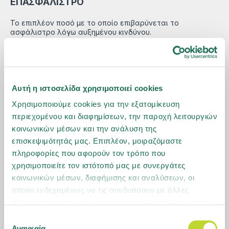
ΕΠΑΣΦΑΛΙΣΤΡΟ
Το επιπλέον ποσό με το οποίο επιβαρύνεται το
ασφάλιστρο λόγω αυξημένου κινδύνου.
ΕΠΕΤΕΙΟΣ
Η ημέρα κατά την οποία συμπληρώνονται ένα ή
Αυτή η ιστοσελίδα χρησιμοποιεί cookies
περισσότερα χρόνια από την ημερομηνία έναρξης του
Χρησιμοποιούμε cookies για την εξατομίκευση
συμβολαίου.
περιεχομένου και διαφημίσεων, την παροχή λειτουργιών
κοινωνικών μέσων και την ανάλυση της
ΕΣΩΤΕΡΙΚΗ ΝΟΣΗΛΕΙΑ
επισκεψιμότητάς μας. Επιπλέον, μοιραζόμαστε
πληροφορίες που αφορούν τον τρόπο που
Ορίζεται η εισαγωγή του ασθενούς σε νοσηλευτικό
χρησιμοποιείτε τον ιστότοπό μας με συνεργάτες
ίδρυμα και η διανυκτέρευσή του σε αυτό.
κοινωνικών μέσων, διαφήμισης και αναλύσεων, οι
οποίοι ενδεχομένως να τις συνδυάσουν με άλλες
πληροφορίες που τους έχετε παραχωρήσει ή τις οποίες
έχουν συλλέξει σε σχέση με την από μέρους σας χρήση
Επιλογή
των υπηρεσιών τους. Μάθετε περισσότερα για τα
Αναγκαία