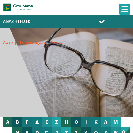
ΑΝΑΖΗΤΗΣΗ:
Αρχική
Το γνωρίζατε;
Λεξικό
Α
Β
Γ
Δ
Ε
Ζ
Η
Θ
Ι
Κ
Λ
Μ
Ω
Ν
Ξ
Ο
Π
Ρ
Σ
Τ
Υ
Φ
Χ
Ψ