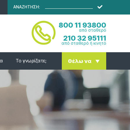
ΑΝΑΖΗΤΗΣΗ:
800 11 93800
από σταθερό
210 32 95111
από σταθερό ή κινητό
ία
Το γνωρίζατε;
Θέλω να