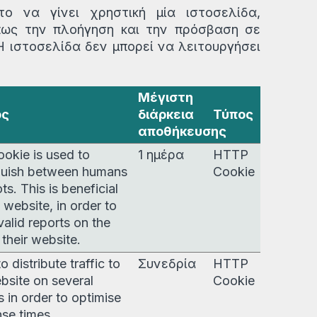
ο να γίνει χρηστική μία ιστοσελίδα,
όπως την πλοήγηση και την πρόσβαση σε
Η ιστοσελίδα δεν μπορεί να λειτουργήσει
Μέγιστη
ός
διάρκεια
Τύπος
αποθήκευσης
ookie is used to
1 ημέρα
HTTP
guish between humans
Cookie
ts. This is beneficial
e website, in order to
alid reports on the
 their website.
o distribute traffic to
Συνεδρία
HTTP
bsite on several
Cookie
s in order to optimise
se times.