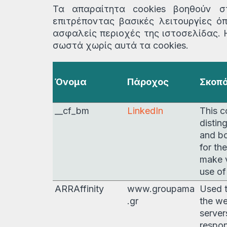
Τα απαραίτητα cookies βοηθούν στ
επιτρέποντας βασικές λειτουργίες 
ασφαλείς περιοχές της ιστοσελίδας. 
σωστά χωρίς αυτά τα cookies.
Όνομα
Πάροχος
Σκοπ
__cf_bm
LinkedIn
This c
distin
and bo
for th
make v
use of
ARRAffinity
www.groupama
Used t
.gr
the we
server
respon