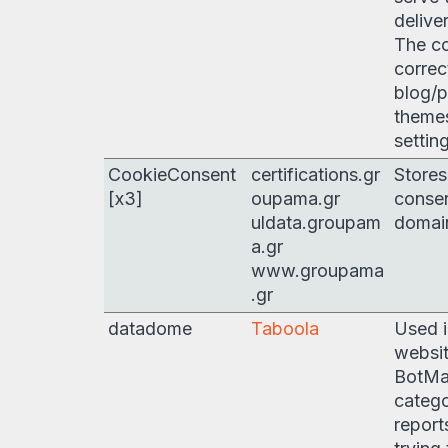
delive
The co
correc
blog/p
themes
settin
CookieConsent
certifications.gr
Stores
[x3]
oupama.gr
consen
uldata.groupam
domai
a.gr
www.groupama
.gr
datadome
Taboola
Used i
websi
BotMa
catego
report