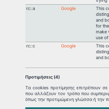
trying
rc::a
Google
This c
distin
and bo
for th
make v
use of
rc::c
Google
This c
distin
and bo
Προτιμήσεις (4)
Τα cookies προτίμησης επιτρέπουν σε
που αλλάζουν τον τρόπο που συμπεριφ
όπως την προτιμώμενη γλώσσα ή την π