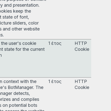
ry and presentation.
okies keep the
t state of font,
icture sliders, color
 and other website
gs.
 the user's cookie
1 έτος
HTTP
t state for the current
Cookie
n
n context with the
1 έτος
HTTP
te's BotManager. The
Cookie
nager detects,
rizes and compiles
s on potential bots