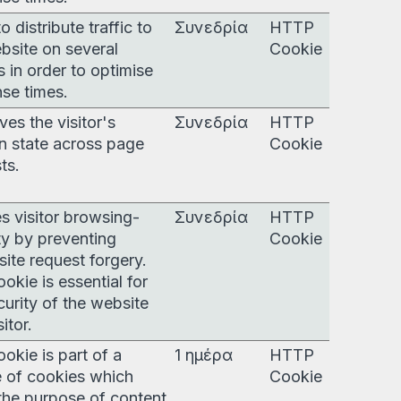
o distribute traffic to
Συνεδρία
HTTP
bsite on several
Cookie
s in order to optimise
se times.
ves the visitor's
Συνεδρία
HTTP
n state across page
Cookie
ts.
s visitor browsing-
Συνεδρία
HTTP
ty by preventing
Cookie
site request forgery.
ookie is essential for
curity of the website
itor.
ookie is part of a
1 ημέρα
HTTP
 of cookies which
Cookie
the purpose of content