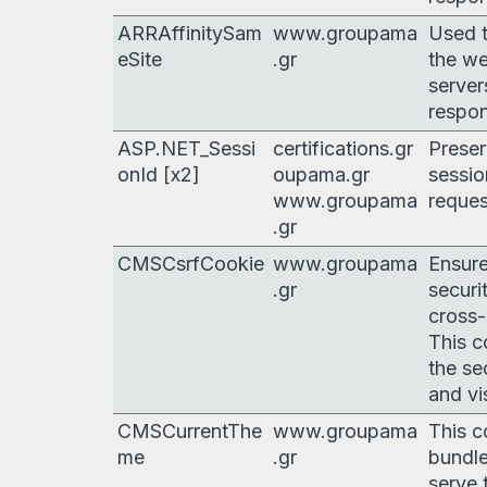
ARRAffinitySam
www.groupama
Used t
eSite
.gr
the we
server
respon
ASP.NET_Sessi
certifications.gr
Preser
onId [x2]
oupama.gr
sessio
www.groupama
reques
.gr
CMSCsrfCookie
www.groupama
Ensure
.gr
securi
cross-
This c
the se
and vis
CMSCurrentThe
www.groupama
This c
me
.gr
bundle
serve 