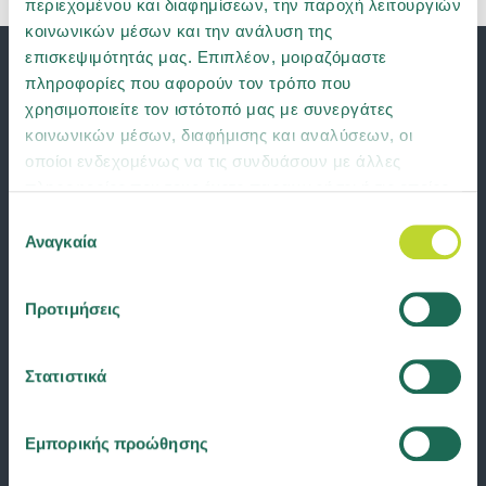
περιεχομένου και διαφημίσεων, την παροχή λειτουργιών
κοινωνικών μέσων και την ανάλυση της
επισκεψιμότητάς μας. Επιπλέον, μοιραζόμαστε
πληροφορίες που αφορούν τον τρόπο που
χρησιμοποιείτε τον ιστότοπό μας με συνεργάτες
κοινωνικών μέσων, διαφήμισης και αναλύσεων, οι
οποίοι ενδεχομένως να τις συνδυάσουν με άλλες
πληροφορίες που τους έχετε παραχωρήσει ή τις οποίες
έχουν συλλέξει σε σχέση με την από μέρους σας χρήση
Επιλογή
των υπηρεσιών τους. Μάθετε περισσότερα για τα
Αναγκαία
συγκατάθεσης
cookies ή αλλάξτε τη συγκατάθεσή σας
εδώ
.
Προτιμήσεις
Στατιστικά
Εμπορικής προώθησης