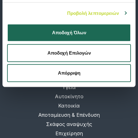
Προβολή λεπτομερειών
Κατεβάστε σήμερα την εφαρμογή Groupama Road Help και κάντε την
κλήση στην φροντίδα ατυχήματος και την οδική βοήθεια παρελθόν!
Αποδοχή Όλων
Διαθέσιμο σε:
Αποδοχή Επιλογών
Απόρριψη
ΠΡΟΓΡΑΜΜΑΤΑ
Υγεία
Αυτοκίνητο
Κατοικία
Αποταμίευση & Επένδυση
Σκάφος αναψυχής
Επιχείρηση