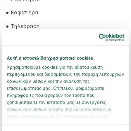
● Καφετιέρα
● Τηλεόραση
● Air-condition ή ανεμιστήρες
Είναι σημαντικό να έχεις στο μυαλό σου ότι
Αυτή η ιστοσελίδα χρησιμοποιεί cookies
όσες πιο πολλές είναι οι παροχές, τόσο πιο
Χρησιμοποιούμε cookies για την εξατομίκευση
πολύ θα το εκτιμήσει ο επισκέπτης και
περιεχομένου και διαφημίσεων, την παροχή λειτουργιών
συνεπώς η πιθανότητα να σε ξαναεπισκευτεί
κοινωνικών μέσων και την ανάλυση της
αυξάνεται αισθητά. Ακόμα λοιπόν κι αν δεν
επισκεψιμότητάς μας. Επιπλέον, μοιραζόμαστε
πληροφορίες που αφορούν τον τρόπο που
μπορείς να προσφέρεις πρωινό, τότε είναι
χρησιμοποιείτε τον ιστότοπό μας με συνεργάτες
σίγουρο ότι ένα καλάθι με φρούτα, λίγα σνακ
κοινωνικών μέσων, διαφήμισης και αναλύσεων, οι
και κάποια απαραίτητα μπαχαρικά θα
οποίοι ενδεχομένως να τις συνδυάσουν με άλλες
αναβαθμίσουν την εμπειρία διαμονής και θα
πληροφορίες που τους έχετε παραχωρήσει ή τις οποίες
σου χαρίσουν μία πολύ καλή κριτική.
έχουν συλλέξει σε σχέση με την από μέρους σας χρήση