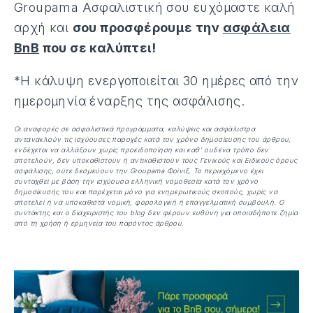
Groupama Ασφαλιστική σου ευχόμαστε καλή
αρχή και
σου προσφέρουμε την
ασφάλεια
BnB
που σε καλύπτει!
*Η κάλυψη ενεργοποιείται 30 ημέρες από την
ημερομηνία έναρξης της ασφάλισης.
Οι αναφορές σε ασφαλιστικά προγράμματα, καλύψεις και ασφάλιστρα
αντανακλούν τις ισχύουσες παροχές κατά τον χρόνο δημοσίευσης του άρθρου,
ενδέχεται να αλλάξουν χωρίς προειδοποίηση και καθ' ουδένα τρόπο δεν
αποτελούν, δεν υποκαθιστούν ή αντικαθιστούν τους Γενικούς και Ειδικούς όρους
ασφάλισης, ούτε δεσμεύουν την Groupama Φοίνιξ. Το περιεχόμενο έχει
συνταχθεί με βάση την ισχύουσα ελληνική νομοθεσία κατά τον χρόνο
δημοσίευσής του και παρέχεται μόνο για ενημερωτικούς σκοπούς, χωρίς να
αποτελεί ή να υποκαθιστά νομική, φορολογική ή επαγγελματική συμβουλή. Ο
συντάκτης και ο διαχειριστής του blog δεν φέρουν ευθύνη για οποιαδήποτε ζημία
από τη χρήση ή ερμηνεία του παρόντος άρθρου.