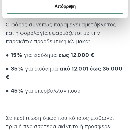
αριθμός των ακινήτων που μισθώνονται
Απόρριψη
να μην υπερβαίνει τα δύο.
Ο φόρος συνεπώς παραμένει αμετάβλητος
και η φορολογία εφαρμόζεται με την
παρακάτω προοδευτική κλίμακα:
●
15%
για εισόδημα
έως 12.000 €
●
35%
για εισόδημα
από 12.001 έως 35.000
€
●
45%
για υπερβάλλον ποσό
Σε περίπτωση όμως που κάποιος μισθώνει
τρία ή περισσότερα ακίνητα ή προσφέρει