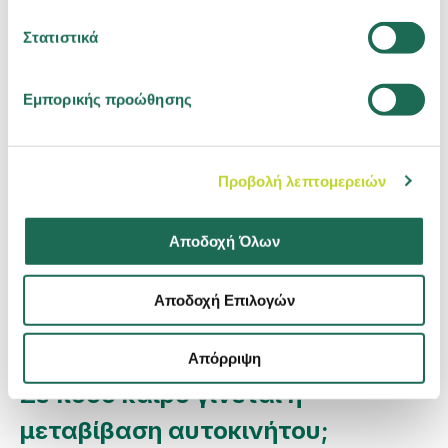
Στατιστικά
το καταστατικό της εταιρείας και τυχόν
τροποποιήσεις του
βεβαίωση εκπροσώπησης από το Γ.Ε.ΜΗ.
Εμπορικής προώθησης
Σημείωση: Στην περίπτωση που επιλέξεις την
ηλεκτρονική μεταβίβαση, πολλά από τα
Προβολή λεπτομερειών
παραπάνω ελέγχονται αυτόματα από το
σύστημα. Αυτό σημαίνει ότι δεν χρειάζεται
Αποδοχή Όλων
να προσκομίσεις το δελτίο ΚΤΕΟ, τη
βεβαίωση μη οφειλής τελών κυκλοφορίας,
Αποδοχή Επιλογών
ούτε έντυπες αιτήσεις και υπεύθυνες
δηλώσεις.
Απόρριψη
Σε πόσο καιρό γίνεται η
μεταβίβαση αυτοκινήτου;