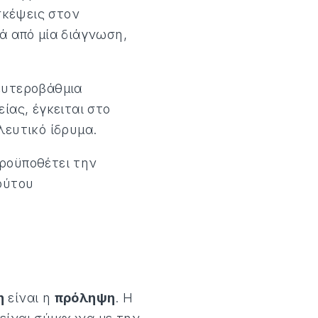
σκέψεις στον
ά από μία διάγνωση,
ευτεροβάθμια
ίας, έγκειται στο
λευτικό ίδρυμα.
ροϋποθέτει την
ούτου
η
είναι η
πρόληψη
. Η