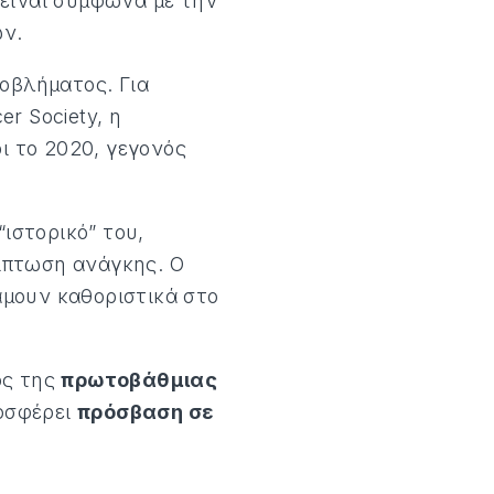
 είναι σύμφωνα με την
ων.
οβλήματος. Για
r Society, η
ι το 2020, γεγονός
ιστορικό” του,
ρίπτωση ανάγκης. Ο
μουν καθοριστικά στο
ος της
πρωτοβάθμιας
οσφέρει
πρόσβαση σε