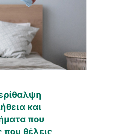
περίθαλψη
λήθεια και
τήματα που
 που θέλεις