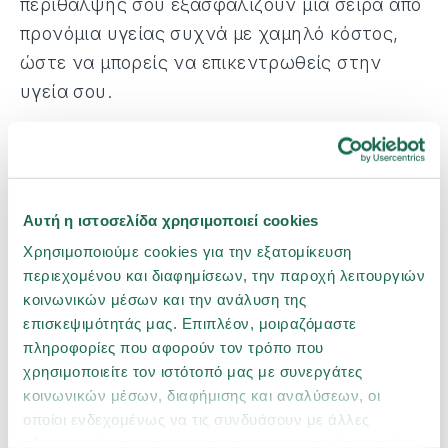
περίθαλψης σου εξασφαλίζουν μία σειρά από
προνόμια υγείας συχνά με χαμηλό κόστος,
ώστε να μπορείς να επικεντρωθείς στην
υγεία σου.
Πρόσβαση σε υψηλού επιπέδου ιατρικές
υπηρεσίες (ιατρικές επισκέψεις,
φυσιοθεραπείες κλπ.), χωρίς ταλαιπωρία
και χωρίς προασφαλιστικό έλεγχο
Αυτή η ιστοσελίδα χρησιμοποιεί cookies
Χρησιμοποιούμε cookies για την εξατομίκευση
Δωρεάν διαγνωστικές εξετάσεις σε
περιεχομένου και διαφημίσεων, την παροχή λειτουργιών
αξιόπιστα διαγνωστικά κέντρα για όλη
κοινωνικών μέσων και την ανάλυση της
επισκεψιμότητάς μας. Επιπλέον, μοιραζόμαστε
την οικογένεια
πληροφορίες που αφορούν τον τρόπο που
χρησιμοποιείτε τον ιστότοπό μας με συνεργάτες
Απευθείας κάλυψη των εξόδων
κοινωνικών μέσων, διαφήμισης και αναλύσεων, οι
εξωνοσοκομειακής περίθαλψης από την
οποίοι ενδεχομένως να τις συνδυάσουν με άλλες
ασφαλιστική εταιρεία
πληροφορίες που τους έχετε παραχωρήσει ή τις οποίες